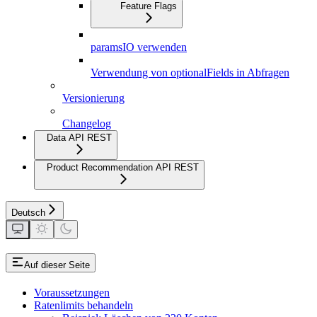
Feature Flags
paramsIO verwenden
Verwendung von optionalFields in Abfragen
Versionierung
Changelog
Data API REST
Product Recommendation API REST
Deutsch
Auf dieser Seite
Voraussetzungen
Ratenlimits behandeln