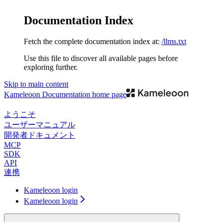
Documentation Index
Fetch the complete documentation index at:
/llms.txt
Use this file to discover all available pages before
exploring further.
Skip to main content
Kameleoon Documentation
home page
ようこそ
ユーザーマニュアル
開発者ドキュメント
MCP
SDK
API
連携
Kameleoon login
Kameleoon login