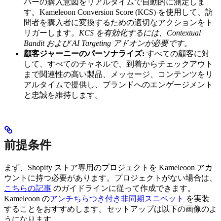
パーの購入意図をリアルタイムで自動的に測定しま
す。Kameleoon Conversion Score (KCS) を使用して、訪
問者を購入者に変換するための適切なアクションをト
リガーします。
KCS を有効化するには、Contextual
Bandit および AI Targeting アドオンが必要です。
顧客ジャーニーのパーソナライズ:
すべての顧客に対
して、すべてのチャネルで、到着からチェックアウト
まで関連性の高い製品、メッセージ、コンテンツをリ
アルタイムで提供し、ブランドへのエンゲージメント
と忠誠を維持します。
前提条件
まず、Shopify ストア専用のプロジェクトを Kameleoon アカ
ウントに持つ必要があります。プロジェクトがない場合は、
こちらの記事
のガイドラインに従って作成できます。
Kameleoon の
アンチちらつき付き非同期スニペット
を実装
することをおすすめします。セットアップは以下の画像のよ
うになります。