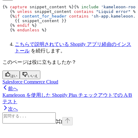
{%
 capture
 snippet_content 
%}{%
 include
 'kameleoon-root
   {%
 unless
 snippet_content
 contains
 "Liquid error"
 %}
   {%
if
 content_for_header
 contains
 'sh-app.kameleoon.c
     {{
 snippet_content
 }}
   {%
 endif
 %}
   {%
 endunless
 %}
こちらで説明されている Shopify アプリ経由のインス
トール
を続行します。
このページは役に立ちましたか？
はい
いいえ
Salesforce Commerce Cloud
前へ
Kameleoon を使用した Shopify Plus チェックアウトでの A/B
テスト
次へ
⌘
I
Assistant