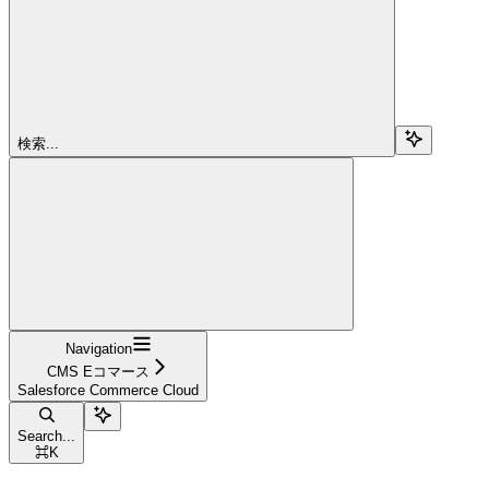
検索...
Navigation
CMS Eコマース
Salesforce Commerce Cloud
Search...
⌘
K