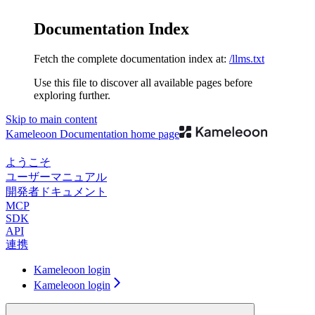
Documentation Index
Fetch the complete documentation index at:
/llms.txt
Use this file to discover all available pages before
exploring further.
Skip to main content
Kameleoon Documentation
home page
ようこそ
ユーザーマニュアル
開発者ドキュメント
MCP
SDK
API
連携
Kameleoon login
Kameleoon login