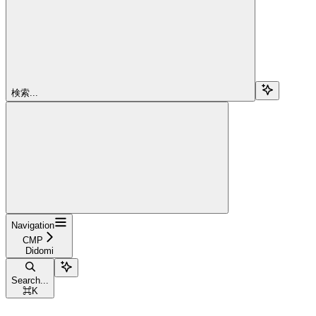
検索...
Navigation
CMP
Didomi
Search...
⌘
K