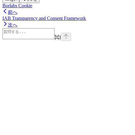
Borlabs Cookie
前へ
IAB Transparency and Consent Framework
次へ
⌘
I
Assistant
Responses
are
generated
using
AI
and
may
contain
mistakes.