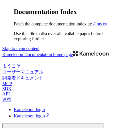
Documentation Index
Fetch the complete documentation index at:
/llms.txt
Use this file to discover all available pages before
exploring further.
Skip to main content
Kameleoon Documentation
home page
ようこそ
ユーザーマニュアル
開発者ドキュメント
MCP
SDK
API
連携
Kameleoon login
Kameleoon login