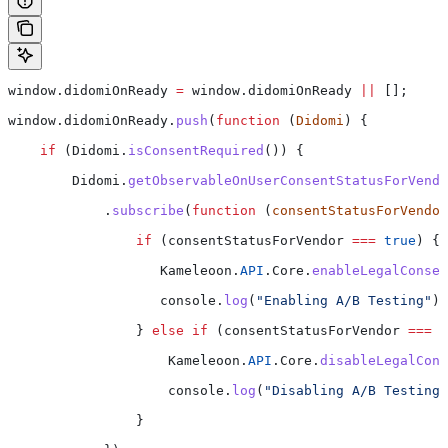
window
.
didomiOnReady
 =
 window
.
didomiOnReady
 ||
 [];
window
.
didomiOnReady
.
push
(
function
 (
Didomi
) { 
    if
 (
Didomi
.
isConsentRequired
()) {
        Didomi
.
getObservableOnUserConsentStatusForVendo
            .
subscribe
(
function
 (
consentStatusForVendor
                if
 (
consentStatusForVendor
 ===
 true
) {
                   Kameleoon
.
API
.
Core
.
enableLegalConsen
                   console
.
log
(
"Enabling A/B Testing"
);
                } 
else
 if
 (
consentStatusForVendor
 ===
 f
                    Kameleoon
.
API
.
Core
.
disableLegalCons
                    console
.
log
(
"Disabling A/B Testing"
                }