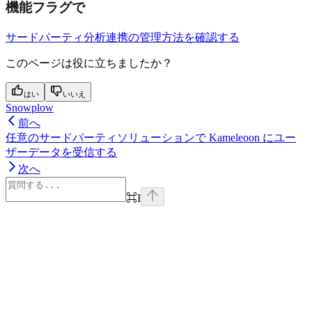
機能フラグで
サードパーティ分析連携の管理方法を確認する
このページは役に立ちましたか？
はい
いいえ
Snowplow
前へ
任意のサードパーティソリューションで Kameleoon にユー
ザーデータを受信する
次へ
⌘
I
Assistant
Responses
are
generated