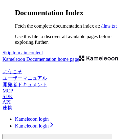
Documentation Index
Fetch the complete documentation index at:
/llms.txt
Use this file to discover all available pages before
exploring further.
Skip to main content
Kameleoon Documentation
home page
ようこそ
ユーザーマニュアル
開発者ドキュメント
MCP
SDK
API
連携
Kameleoon login
Kameleoon login