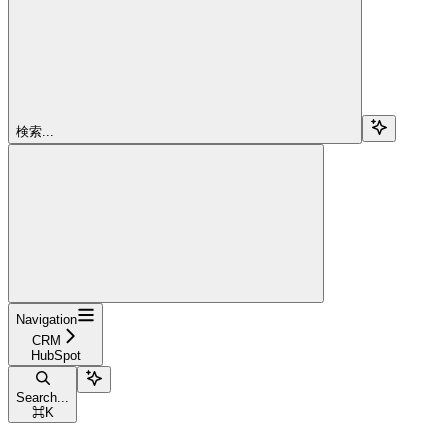
検索...
Navigation
CRM
HubSpot
Search...
⌘
K