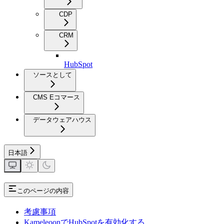
CDP
CRM
HubSpot
ソースとして
CMS Eコマース
データウェアハウス
日本語
このページの内容
考慮事項
KameleoonでHubSpotを有効化する