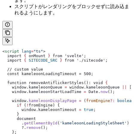
ます。
スクリプトがレンダリングをブロックせずに読み込ま
れるようにします。
<
script
 lang
=
"ts"
>
  import 
{
 onMount
 }
 from 'svelte';
  import 
{
 SITECODE_SRC
 }
 from './sitecode';
  // custom value
  const kameleoonLoadingTimeout = 500;
  function removeAntiflickerStyles(): void 
{
    window
.
kameleoonQueue
 =
 window
.
kameleoonQueue
 ||
 []
    window
.
kameleoonStartLoadTime
 =
 Date
.
now
();
    window
.
kameleoonDisplayPage
 =
 (
fromEngine
?:
 boolean
      if
 (
!
fromEngine
) {
        window
.
kameleoonTimeout
 =
 true
;
      }
      document
        .
getElementById
(
'kameleoonLoadingStyleSheet'
)
        ?.
remove
();
    };