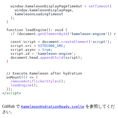
    window
.
kameleoonDisplayPageTimeOut
 =
 setTimeout
(
      window
.
kameleoonDisplayPage
,
      kameleoonLoadingTimeout
    );
  }
  function loadEngine(): void 
{
    if
 (
document
.
getElementById
(
'kameleoon-engine'
)) 
re
    const
 script
 =
 document
.
createElement
(
'script'
);
    script
.
src
 =
 SITECODE_SRC
;
    script
.
async
 =
 true
;
    script
.
id
 =
 'kameleoon-engine'
;
    document
.
head
.
appendChild
(
script
);
  }
  // Execute Kameleoon after hydration
  onMount(() => 
{
    removeAntiflickerStyles
();
    loadEngine
();
  }
);
</
script
>
GitHub で
を参照してくだ
KameleoonHydrationReady.svelte
さい。