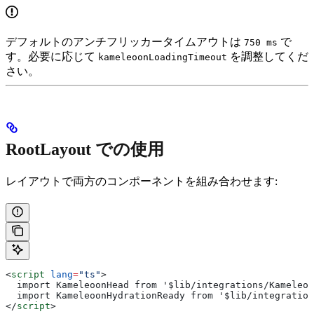
デフォルトのアンチフリッカータイムアウトは
で
750 ms
す。必要に応じて
を調整してくだ
kameleoonLoadingTimeout
さい。
RootLayout での使用
レイアウトで両方のコンポーネントを組み合わせます:
<
script
 lang
=
"ts"
>
  import KameleoonHead from '$lib/integrations/Kameleoo
  import KameleoonHydrationReady from '$lib/integration
</
script
>