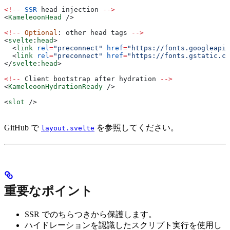
<!--
 SSR
 head
 injection
 -->
<
KameleoonHead
 />
<!--
 Optional
: 
other
 head
 tags
 -->
<
svelte
:
head
>
  <
link
 rel
=
"preconnect"
 href
=
"https://fonts.googleapis
  <
link
 rel
=
"preconnect"
 href
=
"https://fonts.gstatic.co
</
svelte
:
head
>
<!--
 Client
 bootstrap
 after
 hydration
 -->
<
KameleoonHydrationReady
 />
<
slot
 />
GitHub で
を参照してください。
layout.svelte
重要なポイント
SSR でのちらつきから保護します。
ハイドレーションを認識したスクリプト実行を使用し