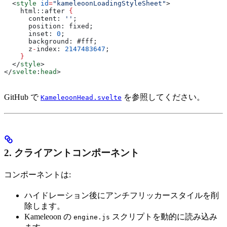
  <
style
 id
=
"kameleoonLoadingStyleSheet"
>
    html::after 
{
      content
: 
''
;
      position
: 
fixed
;
      inset
: 
0
;
      background
: #
fff
;
      z
-
index
: 
2147483647
;
    }
  </
style
>
</
svelte
:
head
>
GitHub で
を参照してください。
KameleoonHead.svelte
2. クライアントコンポーネント
コンポーネントは:
ハイドレーション後にアンチフリッカースタイルを削
除します。
Kameleoon の
スクリプトを動的に読み込み
engine.js