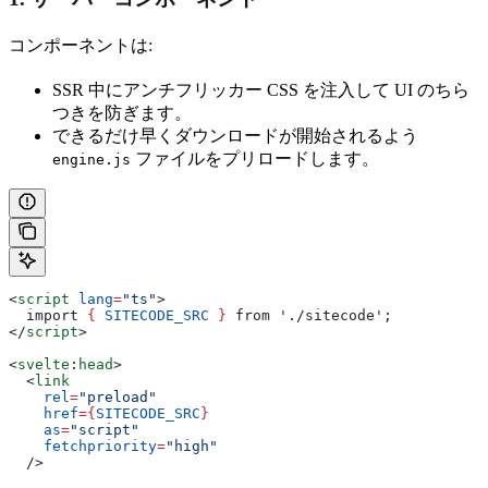
コンポーネントは:
SSR 中にアンチフリッカー CSS を注入して UI のちら
つきを防ぎます。
できるだけ早くダウンロードが開始されるよう
ファイルをプリロードします。
engine.js
<
script
 lang
=
"ts"
>
  import 
{
 SITECODE_SRC
 }
 from './sitecode';
</
script
>
<
svelte
:
head
>
  <
link
    rel
=
"preload"
    href
=
{
SITECODE_SRC
}
    as
=
"script"
    fetchpriority
=
"high"
  />