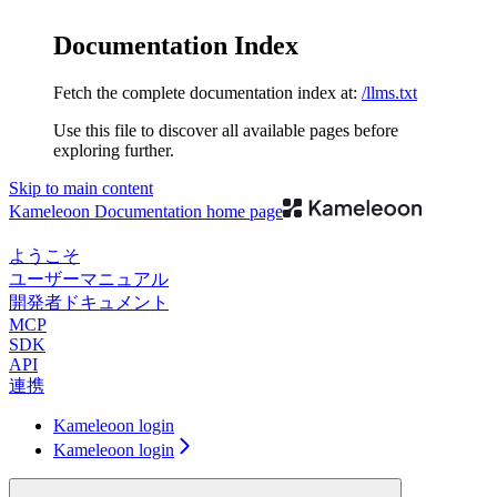
Documentation Index
Fetch the complete documentation index at:
/llms.txt
Use this file to discover all available pages before
exploring further.
Skip to main content
Kameleoon Documentation
home page
ようこそ
ユーザーマニュアル
開発者ドキュメント
MCP
SDK
API
連携
Kameleoon login
Kameleoon login