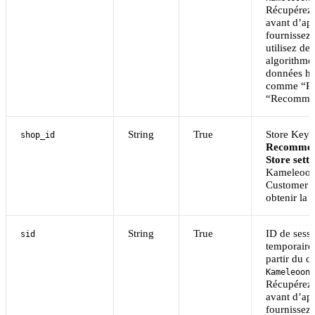
Récupérez-
avant d’ap
fournissez
utilisez des
algorithmes
données his
comme “Re
“Recommen
String
True
Store Key.
shop_id
Recommen
Store setti
Kameleoon.
Customer 
obtenir la c
String
True
ID de sessi
sid
temporaire
partir du c
KameleoonP
Récupérez-
avant d’ap
fournissez