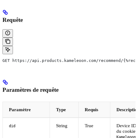
Requête
GET https://api.products.kameleoon.com/recommend/{%reco
Paramètres de requête
Paramètre
Type
Requis
Descriptio
String
True
Device ID. 
did
du cookie
KameleoonP