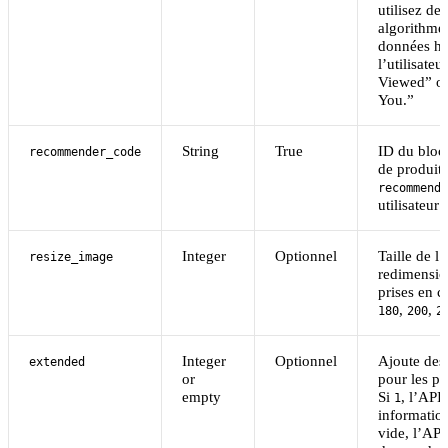
utilisez des
algorithmes
données hi
l’utilisate
Viewed” o
You.”
String
True
ID du bloc
recommender_code
de produits
recommende
utilisateur
Integer
Optionnel
Taille de l
resize_image
redimensio
prises en c
,
,
180
200
2
Integer
Optionnel
Ajoute des
extended
or
pour les p
empty
Si
, l’API
1
information
vide, l’API