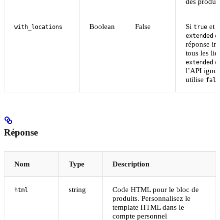
des produit
Boolean
False
Si
et q
with_locations
true
e
extended
réponse in
tous les lie
e
extended
l’API igno
utilise
fals
Réponse
Nom
Type
Description
string
Code HTML pour le bloc de
html
produits. Personnalisez le
template HTML dans le
compte personnel