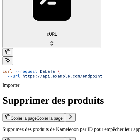
cURL
curl
 --request
 DELETE
 \
  --url
 https://api.example.com/endpoint
Importer
Supprimer des produits
Copier la page
Copier la page
Supprimez des produits de Kameleoon par ID pour empêcher leur appa