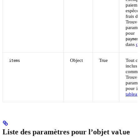
paieme
espèces
frais de
Trouvez
paramèt
pour
paymen
dans
ce
Object
True
Tout ce
items
inclus 
comma
Trouvez
paramèt
pour
i
tableau
Liste des paramètres pour l’objet
value