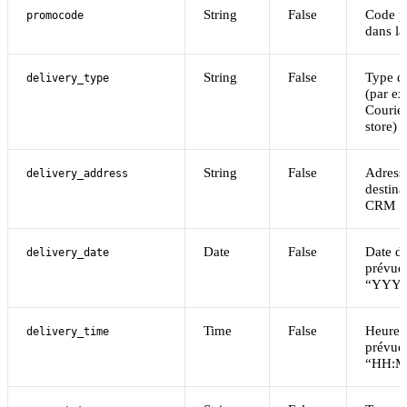
String
False
Code p
promocode
dans l
String
False
Type de
delivery_type
(par e
Courier
store)
String
False
Adress
delivery_address
destina
CRM
Date
False
Date de
delivery_date
prévue.
“YYY
Time
False
Heure d
delivery_time
prévue.
“HH: