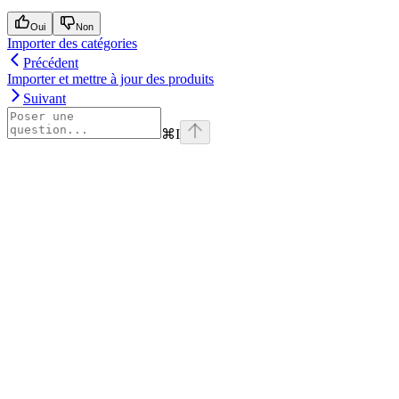
Oui
Non
Importer des catégories
Précédent
Importer et mettre à jour des produits
Suivant
⌘
I
Assistant
Responses
are
generated
using
AI
and
may
contain
mistakes.