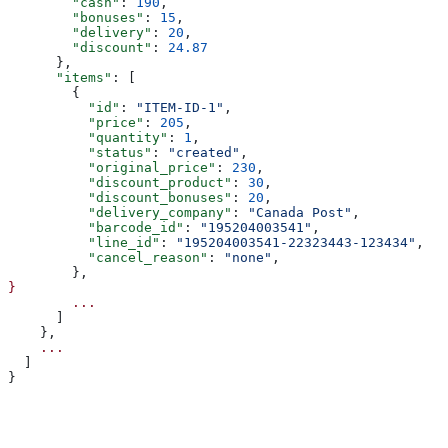
        "cash"
: 
190
,
        "bonuses"
: 
15
,
        "delivery"
: 
20
,
        "discount"
: 
24.87
      },
      "items"
: [
        {
          "id"
: 
"ITEM-ID-1"
,
          "price"
: 
205
,
          "quantity"
: 
1
,
          "status"
: 
"created"
,
          "original_price"
: 
230
,
          "discount_product"
: 
30
,
          "discount_bonuses"
: 
20
,
          "delivery_company"
: 
"Canada Post"
,
          "barcode_id"
: 
"195204003541"
,
          "line_id"
: 
"195204003541-22323443-123434"
,
          "cancel_reason"
: 
"none"
,
        },
}
        ...
      ]
    },
    ...
  ]
}