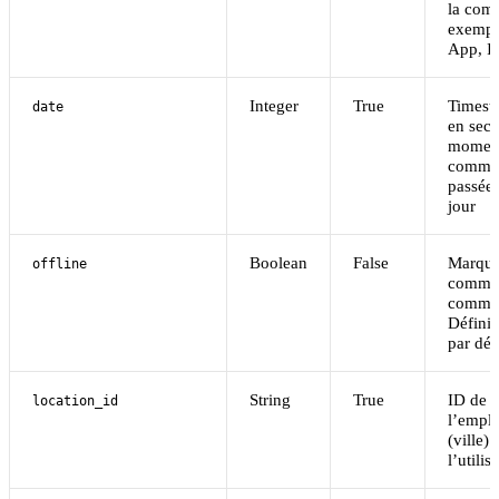
la com
exempl
App, In
Integer
True
Timest
date
en sec
moment
comman
passée 
jour
Boolean
False
Marque
offline
comma
comme 
Défini
par déf
String
True
ID de
location_id
l’empl
(ville) 
l’utilis