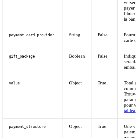
versem
payer p
l’inter
la ban
String
False
Fournis
payment_card_provider
carte d
Boolean
False
Indique 
gift_package
sera da
emball
Object
True
Total g
value
comma
Trouve
paramèt
pour
v
tableau
Object
True
Une ven
payment_structure
paieme
exempl