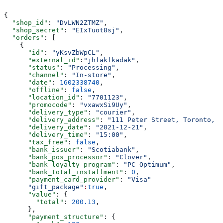
{
  "shop_id"
: 
"DvLWN2ZTMZ"
,
  "shop_secret"
: 
"EIxTuot8sj"
,
  "orders"
: [
    {
      "id"
: 
"yKsvZbWpCL"
,
      "external_id"
:
"jhfakfkadak"
,
      "status"
: 
"Processing"
,
      "channel"
: 
"In-store"
,
      "date"
: 
1602338740
,
      "offline"
: 
false
,
      "location_id"
: 
"7701123"
,
      "promocode"
: 
"vxawxSi9Uy"
,
      "delivery_type"
: 
"courier"
,
      "delivery_address"
: 
"111 Peter Street, Toronto, O
      "delivery_date"
: 
"2021-12-21"
,
      "delivery_time"
: 
"15:00"
,
      "tax_free"
: 
false
,
      "bank_issuer"
: 
"Scotiabank"
,
      "bank_pos_processor"
: 
"Clover"
,
      "bank_loyalty_program"
: 
"PC Optimum"
,
      "bank_total_installment"
: 
0
,
      "payment_card_provider"
: 
"Visa"
      "gift_package"
:
true
,
      "value"
: {
        "total"
: 
200.13
,
      },
      "payment_structure"
: {