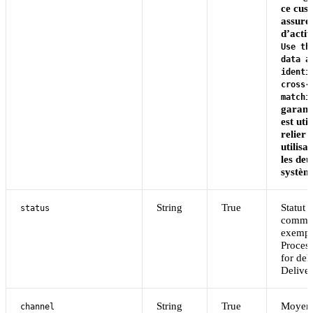
ce cus
assure
d’activ
Use th
data a
identi
cross-
matchi
garant
est uti
relier l
utilisa
les deu
systèm
String
True
Statut d
status
comman
exempl
Process
for del
Delive
String
True
Moyen u
channel