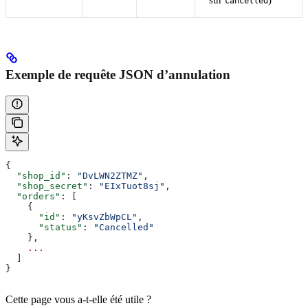
cancelled
Exemple de requête JSON d’annulation
{
  "shop_id"
: 
"DvLWN2ZTMZ"
,
  "shop_secret"
: 
"EIxTuot8sj"
,
  "orders"
: [
    {
      "id"
: 
"yKsvZbWpCL"
,
      "status"
: 
"Cancelled"
    },
    ...
  ]
}
Cette page vous a-t-elle été utile ?