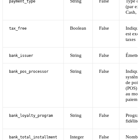
String
False
Type d
payment_type
(par e
Cash, C
Boolean
False
Indique 
tax_free
est exo
taxes
String
False
Émette
bank_issuer
String
False
Indiqu
bank_pos_processor
système
de poin
(POS) a
au mom
paieme
String
False
Progra
bank_loyalty_program
fidélit
Integer
False
Nombre
bank_total_installment