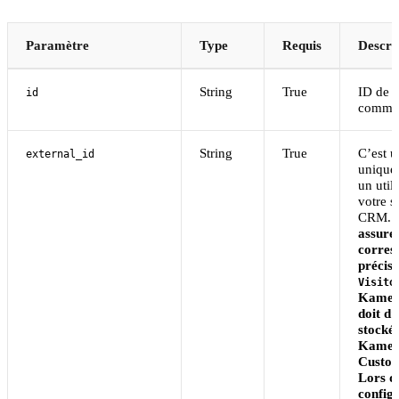
Paramètre
Type
Requis
Descri
String
True
ID de l
id
comma
String
True
C’est u
external_id
unique 
un util
votre 
CRM.
assure
corres
précise
Visito
Kamele
doit d’
stocké 
Kamel
Custom
Lors d
config