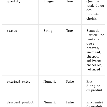
Integer
True
Quantité
quantity
totale du ou
des
produits
choisis
String
True
Statut de
status
l’article ; ne
peut être
que :
,
created
,
invoiced
,
shipped
,
delivered
,
cancelled
refunded
Numeric
False
Prix
original_price
d’origine
du produit
Numeric
False
Prix remisé
discount_product
du produit