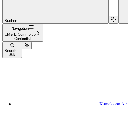
Suchen...
Navigation
CMS E-Commerce
Contentful
Search...
⌘
K
Kameleoon Ac