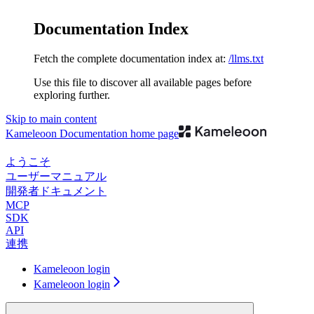
Documentation Index
Fetch the complete documentation index at:
/llms.txt
Use this file to discover all available pages before
exploring further.
Skip to main content
Kameleoon Documentation
home page
ようこそ
ユーザーマニュアル
開発者ドキュメント
MCP
SDK
API
連携
Kameleoon login
Kameleoon login