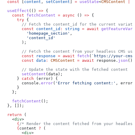
  const
 [
content
, 
setContent
] 
=
 useState
<
CMSContent
 |
 n
  useEffect
(() 
=>
 {
    const
 fetchContent
 =
 async
 () 
=>
 {
      try
 {
        // Fetch the content_id for the current variati
        const
 content_id
:
 string
 =
 await
 getFeatureVari
          'homepage_section'
,
          'content_id'
        );
        // Fetch the content from your headless CMS usi
        const
 response
 =
 await
 fetch
(
`https://your-cms.
        const
 data
:
 CMSContent
 =
 await
 response
.
json
();
        // Update the state with the fetched content
        setContent
(
data
);
      } 
catch
 (
error
) {
        console
.
error
(
'Error fetching content:'
, 
error
)
      }
    };
    fetchContent
();
  }, []);
  return
 (
    <
div
>
      {
/* Render the content fetched from your headless
      {
content
 ?
 (
        <
div
>