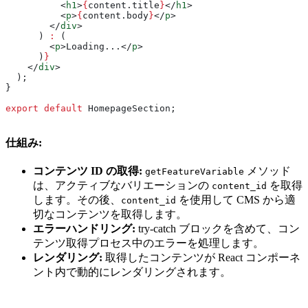
          <
h1
>
{
content
.
title
}
</
h1
>
          <
p
>
{
content
.
body
}
</
p
>
        </
div
>
      ) 
:
 (
        <
p
>
Loading...
</
p
>
      )
}
    </
div
>
  );
}
export
 default
 HomepageSection
;
仕組み:
コンテンツ ID の取得:
メソッド
getFeatureVariable
は、アクティブなバリエーションの
を取得
content_id
します。その後、
を使用して CMS から適
content_id
切なコンテンツを取得します。
エラーハンドリング:
try-catch ブロックを含めて、コン
テンツ取得プロセス中のエラーを処理します。
レンダリング:
取得したコンテンツが React コンポーネ
ント内で動的にレンダリングされます。