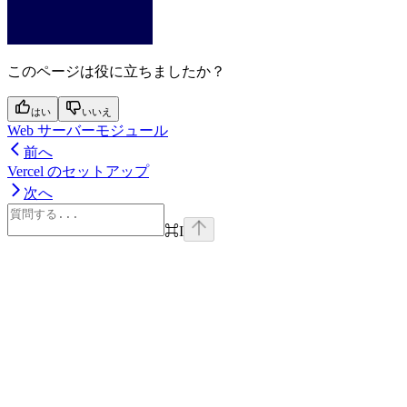
このページは役に立ちましたか？
はい
いいえ
Web サーバーモジュール
前へ
Vercel のセットアップ
次へ
⌘
I
Assistant
Responses
are
generated
using
AI