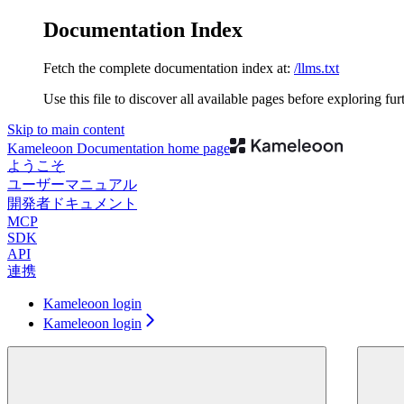
Documentation Index
Fetch the complete documentation index at:
/llms.txt
Use this file to discover all available pages before exploring fur
Skip to main content
Kameleoon Documentation
home page
ようこそ
ユーザーマニュアル
開発者ドキュメント
MCP
SDK
API
連携
Kameleoon login
Kameleoon login