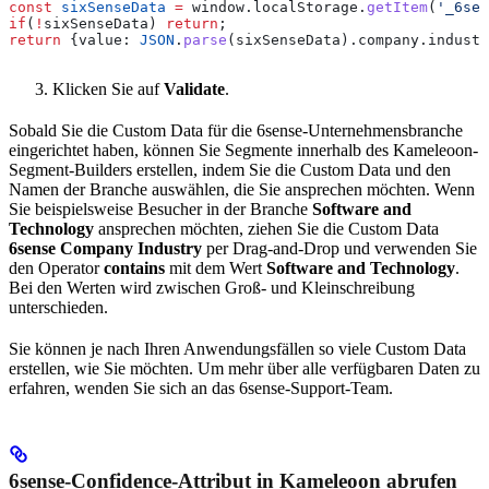
const
 sixSenseData
 =
 window
.
localStorage
.
getItem
(
'_6sen
if
(
!
sixSenseData
) 
return
;
return
 {
value:
 JSON
.
parse
(
sixSenseData
).
company
.
industr
Klicken Sie auf
Validate
.
Sobald Sie die Custom Data für die 6sense-Unternehmensbranche
eingerichtet haben, können Sie Segmente innerhalb des Kameleoon-
Segment-Builders erstellen, indem Sie die Custom Data und den
Namen der Branche auswählen, die Sie ansprechen möchten. Wenn
Sie beispielsweise Besucher in der Branche
Software and
Technology
ansprechen möchten, ziehen Sie die Custom Data
6sense Company Industry
per Drag-and-Drop und verwenden Sie
den Operator
contains
mit dem Wert
Software and Technology
.
Bei den Werten wird zwischen Groß- und Kleinschreibung
unterschieden.
Sie können je nach Ihren Anwendungsfällen so viele Custom Data
erstellen, wie Sie möchten. Um mehr über alle verfügbaren Daten zu
erfahren, wenden Sie sich an das 6sense-Support-Team.
6sense-Confidence-Attribut in Kameleoon abrufen