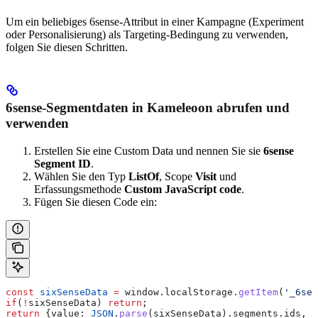
Um ein beliebiges 6sense-Attribut in einer Kampagne (Experiment
oder Personalisierung) als Targeting-Bedingung zu verwenden,
folgen Sie diesen Schritten.
6sense-Segmentdaten in Kameleoon abrufen und
verwenden
Erstellen Sie eine Custom Data und nennen Sie sie
6sense
Segment ID
.
Wählen Sie den Typ
ListOf
, Scope
Visit
und
Erfassungsmethode
Custom JavaScript code
.
Fügen Sie diesen Code ein:
const
 sixSenseData
 =
 window
.
localStorage
.
getItem
(
'_6sen
if
(
!
sixSenseData
) 
return
;
return
 {
value:
 JSON
.
parse
(
sixSenseData
).
segments
.
ids
, 
o