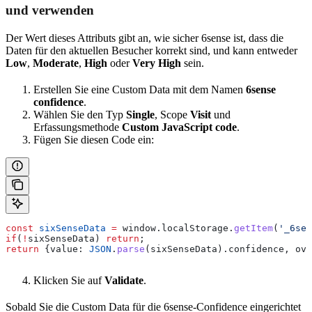
und verwenden
Der Wert dieses Attributs gibt an, wie sicher 6sense ist, dass die
Daten für den aktuellen Besucher korrekt sind, und kann entweder
Low
,
Moderate
,
High
oder
Very High
sein.
Erstellen Sie eine Custom Data mit dem Namen
6sense
confidence
.
Wählen Sie den Typ
Single
, Scope
Visit
und
Erfassungsmethode
Custom JavaScript code
.
Fügen Sie diesen Code ein:
const
 sixSenseData
 =
 window
.
localStorage
.
getItem
(
'_6sen
if
(
!
sixSenseData
) 
return
;
return
 {
value:
 JSON
.
parse
(
sixSenseData
).
confidence
, 
ove
Klicken Sie auf
Validate
.
Sobald Sie die Custom Data für die 6sense-Confidence eingerichtet