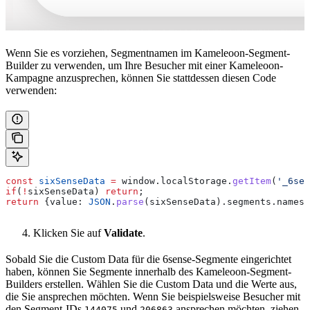
Wenn Sie es vorziehen, Segmentnamen im Kameleoon-Segment-
Builder zu verwenden, um Ihre Besucher mit einer Kameleoon-
Kampagne anzusprechen, können Sie stattdessen diesen Code
verwenden:
const
 sixSenseData
 =
 window
.
localStorage
.
getItem
(
'_6sen
if
(
!
sixSenseData
) 
return
;
return
 {
value:
 JSON
.
parse
(
sixSenseData
).
segments
.
names
,
Klicken Sie auf
Validate
.
Sobald Sie die Custom Data für die 6sense-Segmente eingerichtet
haben, können Sie Segmente innerhalb des Kameleoon-Segment-
Builders erstellen. Wählen Sie die Custom Data und die Werte aus,
die Sie ansprechen möchten. Wenn Sie beispielsweise Besucher mit
den Segment-IDs
und
ansprechen möchten, ziehen
144075
206863