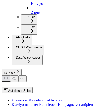
Klaviyo
Zapier
CDP
CRM
Als Quelle
CMS E-Commerce
Data Warehouses
Deutsch
Auf dieser Seite
Klaviyo in Kameleoon aktivieren
Klaviyo mit einer Kameleoon-Kampagne verknüpfen