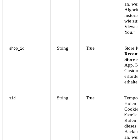
an, wenn
Algorit
histori
wie zum
Viewed
You.”
String
True
Store Ke
shop_id
Recomm
Store s
App. Ko
Custome
erforde
erhalten
String
True
Temporä
sid
Holen S
Cookie
Kameleo
Rufen S
dieses 
Backend
an, wenn