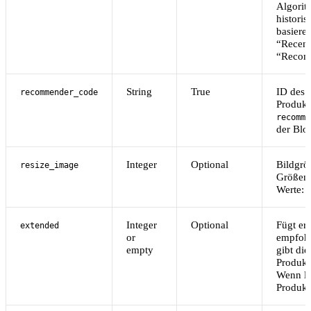
Algorit
histori
basiere
“Recent
“Recom
String
True
ID des
recommender_code
Produkt
recomme
der Blo
Integer
Optional
Bildgröß
resize_image
Größenä
Werte:
Integer
Optional
Fügt er
extended
or
empfohl
empty
gibt die
Produkt
Wenn le
Produkt