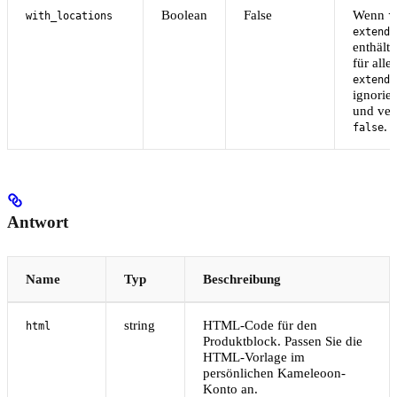
Boolean
False
Wenn
with_locations
t
extende
enthält
für all
extende
ignorie
und ver
.
false
Antwort
Name
Typ
Beschreibung
string
HTML-Code für den
html
Produktblock. Passen Sie die
HTML-Vorlage im
persönlichen Kameleoon-
Konto an.