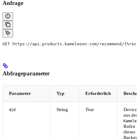
Anfrage
GET https://api.products.kameleoon.com/recommend/{%reco
Abfrageparameter
Parameter
Typ
Erforderlich
Beschr
String
True
Device-
did
aus de
Kameleo
Rufen S
dieses 
Backend