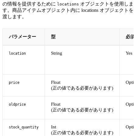
の情報を提供するために
オブジェクトを使用しま
locations
す。商品アイテムオブジェクト内に locations オブジェクトを
渡します。
パラメーター
型
必須
String
Yes
location
Float
Optio
price
(正の値である必要があります)
Float
Optio
oldprice
(正の値である必要があります)
Int
Optio
stock_quantity
(正の値である必要があります)