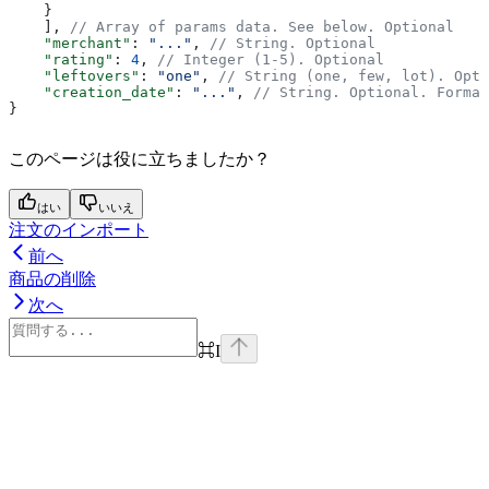
    }
    ], 
// Array of params data. See below. Optional
    "merchant"
: 
"..."
, 
// String. Optional
    "rating"
: 
4
, 
// Integer (1-5). Optional
    "leftovers"
: 
"one"
, 
// String (one, few, lot). Opti
    "creation_date"
: 
"..."
, 
// String. Optional. Format
}
このページは役に立ちましたか？
はい
いいえ
注文のインポート
前へ
商品の削除
次へ
⌘
I
Assistant
Responses