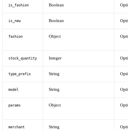
Boolean
Optio
is_fashion
Boolean
Optio
is_new
Object
Optio
fashion
Integer
Optio
stock_quantity
String
Optio
type_prefix
String
Optio
model
Object
Optio
params
String
Optio
merchant