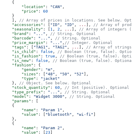
    {
        "location"
: 
"CAN"
,
        "price"
: 
60
    }
    ], 
// Array of prices in locations. See below. Opti
    "accessories"
: [
"ID"
, 
"ID"
, 
...
], 
// Array of produ
    "seasonality"
: [
1
, 
2
, 
...
], 
// Array of integers (m
    "brand"
: 
"..."
, 
// String. Optional
    "barcode"
: 
"..."
, 
// String. Optional
    "price_margin"
: 
"..."
,
// Integer. Optional
    "tags"
: [
"TAG1"
, 
"TAG2"
, 
...
], 
// Array of strings.
    "is_child"
: 
false
, 
// Boolean (true, false). Option
    "is_fashion"
: 
true
, 
// Boolean (true, false). Optio
    "is_new"
: 
false
, 
// Boolean (true, false). Optional
    "fashion"
: {
        "gender"
: 
"m"
,
        "sizes"
: [
"48"
, 
"50"
, 
"52"
],
        "type"
: 
"jacket"
    }, 
// Object. See below. Optional
    "stock_quantity"
: 
60
, 
// Int (positive). Optional
    "type_prefix"
: 
"..."
, 
// String. Optional
    "model"
: 
"Widget 3000"
, 
// String. Optional
    "params"
: [ 
    {
        "name"
: 
"Param 1"
,
        "value"
: [
"bluetooth"
, 
"wi-fi"
]
    }, 
    {
        "name"
: 
"Param 2"
,
        "value"
: [
23
]