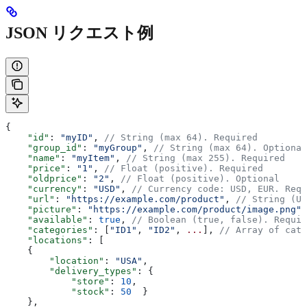
JSON リクエスト例
{
    "id"
: 
"myID"
, 
// String (max 64). Required
    "group_id"
: 
"myGroup"
, 
// String (max 64). Optional
    "name"
: 
"myItem"
, 
// String (max 255). Required
    "price"
: 
"1"
, 
// Float (positive). Required
    "oldprice"
: 
"2"
, 
// Float (positive). Optional
    "currency"
: 
"USD"
, 
// Currency code: USD, EUR. Requ
    "url"
: 
"https://example.com/product"
, 
// String (UR
    "picture"
: 
"https://example.com/product/image.png"
,
    "available"
: 
true
, 
// Boolean (true, false). Requir
    "categories"
: [
"ID1"
, 
"ID2"
, 
...
], 
// Array of cate
    "locations"
: [ 
    {
        "location"
: 
"USA"
,
        "delivery_types"
: {
            "store"
: 
10
,
            "stock"
: 
50
  }
    },