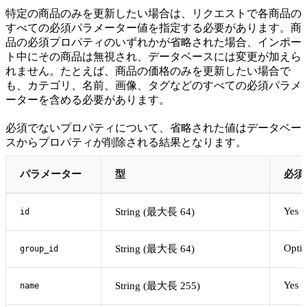
特定の商品のみを更新したい場合は、リクエストで各商品の
すべての必須パラメーター値を指定する必要があります。商
品の必須プロパティのいずれかが省略された場合、インポー
ト中にその商品は無視され、データベースには変更が加えら
れません。たとえば、商品の価格のみを更新したい場合で
も、カテゴリ、名前、画像、タグなどのすべての必須パラメ
ーターを含める必要があります。
必須でないプロパティについて、省略された値はデータベー
スからプロパティが削除される結果となります。
パラメーター
型
必須
Yes
String (最大長 64)
id
Optio
String (最大長 64)
group_id
Yes
String (最大長 255)
name