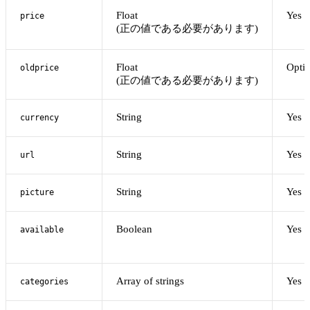
Float
Yes
price
(正の値である必要があります)
Float
Optio
oldprice
(正の値である必要があります)
String
Yes
currency
String
Yes
url
String
Yes
picture
Boolean
Yes
available
Array of strings
Yes
categories