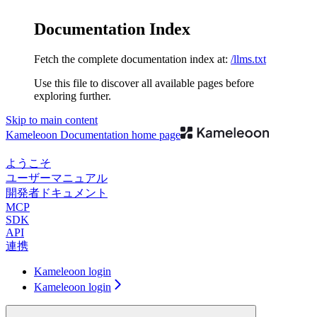
Documentation Index
Fetch the complete documentation index at:
/llms.txt
Use this file to discover all available pages before
exploring further.
Skip to main content
Kameleoon Documentation
home page
ようこそ
ユーザーマニュアル
開発者ドキュメント
MCP
SDK
API
連携
Kameleoon login
Kameleoon login