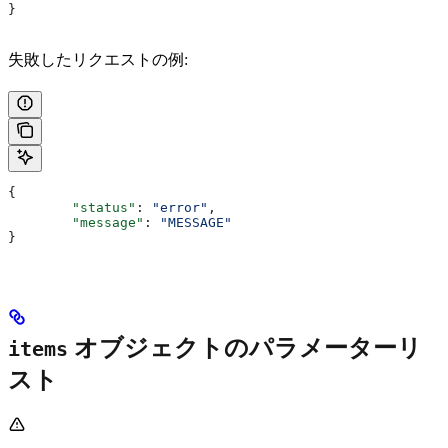
}
失敗したリクエストの例:
{
	"status"
: 
"error"
, 
	"message"
: 
"MESSAGE"
}
オブジェクトのパラメーターリ
items
スト