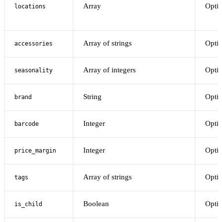
Array
Optio
locations
Array of strings
Optio
accessories
Array of integers
Optio
seasonality
String
Optio
brand
Integer
Optio
barcode
Integer
Optio
price_margin
Array of strings
Optio
tags
Boolean
Optio
is_child