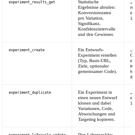
Statistische
„S
experiment_results_get
Ergebnisse abrufen:
re
Konversionsraten
ex
pro Variation,
14
Signifikanz,
Konfidenzintervalle
und den Gewinner.
Ein Entwurfs-
„C
experiment_create
Experiment erstellen
C
(Typ, Basis-URL,
ex
Ziele, optionaler
Ho
gemeinsamer Code).
he
d1
Ein Experiment in
„D
experiment_duplicate
einen neuen Entwurf
ex
klonen und dabei
14
Variationen, Code,
Abweichungen und
Targeting kopieren.
Den Lebenszyklus
„S