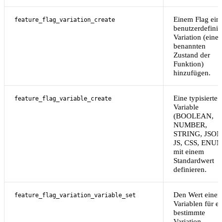
Einem Flag ein
feature_flag_variation_create
benutzerdefinie
Variation (eine
benannten
Zustand der
Funktion)
hinzufügen.
Eine typisierte
feature_flag_variable_create
Variable
(BOOLEAN,
NUMBER,
STRING, JSON
JS, CSS, ENUM
mit einem
Standardwert
definieren.
Den Wert einer
feature_flag_variation_variable_set
Variablen für e
bestimmte
Variation