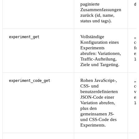
paginierte
d1
Zusammenfassungen
zurück (id, name,
status und tags).
Vollständige
„S
experiment_get
Konfiguration eines
co
Experiments
fo
abrufen: Variationen,
ex
Traffic-Aufteilung,
14
Ziele und Targeting.
Rohen JavaScript-,
„P
experiment_code_get
CSS- und
co
benutzerdefinierten
va
JSON-Code einer
ex
Variation abrufen,
14
plus den
gemeinsamen JS-
und CSS-Code des
Experiments.