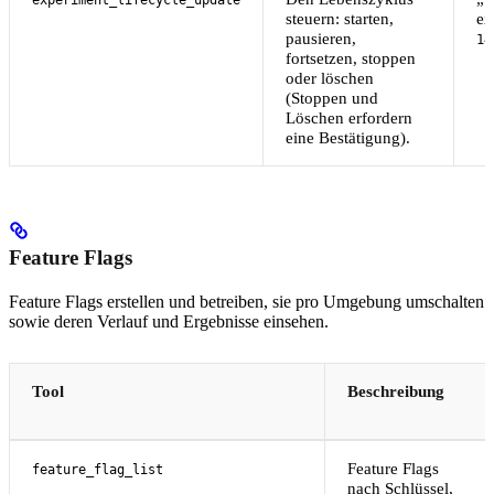
experiment_lifecycle_update
steuern: starten,
ex
pausieren,
14
fortsetzen, stoppen
oder löschen
(Stoppen und
Löschen erfordern
eine Bestätigung).
Feature Flags
Feature Flags erstellen und betreiben, sie pro Umgebung umschalten
sowie deren Verlauf und Ergebnisse einsehen.
Tool
Beschreibung
Feature Flags
feature_flag_list
nach Schlüssel,