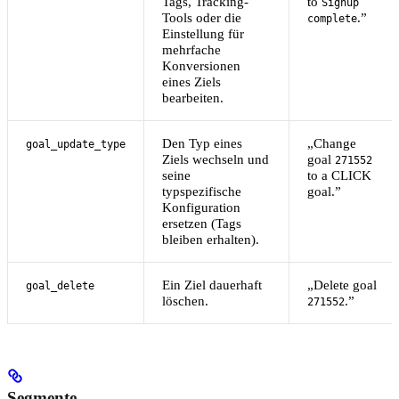
Tags, Tracking-
to
Signup
Tools oder die
.”
complete
Einstellung für
mehrfache
Konversionen
eines Ziels
bearbeiten.
Den Typ eines
„Change
goal_update_type
Ziels wechseln und
goal
271552
seine
to a CLICK
typspezifische
goal.”
Konfiguration
ersetzen (Tags
bleiben erhalten).
Ein Ziel dauerhaft
„Delete goal
goal_delete
löschen.
.”
271552
Segmente