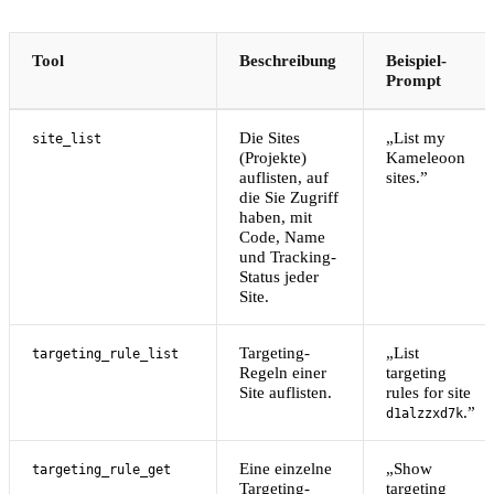
Tool
Beschreibung
Beispiel-
Prompt
Die Sites
„List my
site_list
(Projekte)
Kameleoon
auflisten, auf
sites.”
die Sie Zugriff
haben, mit
Code, Name
und Tracking-
Status jeder
Site.
Targeting-
„List
targeting_rule_list
Regeln einer
targeting
Site auflisten.
rules for site
.”
d1alzzxd7k
Eine einzelne
„Show
targeting_rule_get
Targeting-
targeting