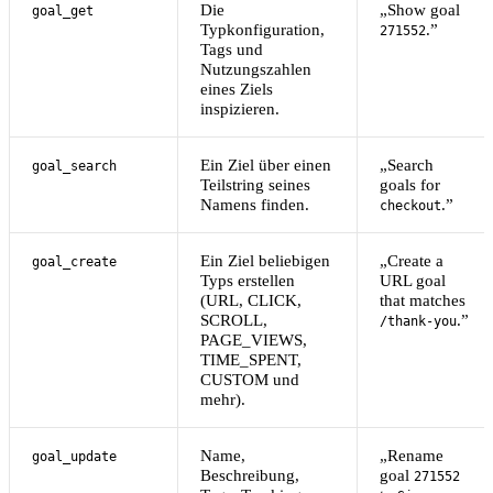
Die
„Show goal
goal_get
Typkonfiguration,
.”
271552
Tags und
Nutzungszahlen
eines Ziels
inspizieren.
Ein Ziel über einen
„Search
goal_search
Teilstring seines
goals for
Namens finden.
.”
checkout
Ein Ziel beliebigen
„Create a
goal_create
Typs erstellen
URL goal
(URL, CLICK,
that matches
SCROLL,
.”
/thank-you
PAGE_VIEWS,
TIME_SPENT,
CUSTOM und
mehr).
Name,
„Rename
goal_update
Beschreibung,
goal
271552