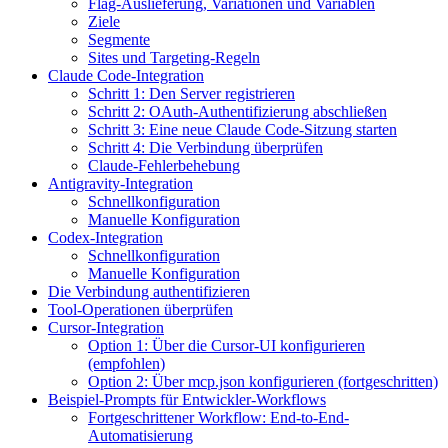
Flag-Auslieferung, Variationen und Variablen
Ziele
Segmente
Sites und Targeting-Regeln
Claude Code-Integration
Schritt 1: Den Server registrieren
Schritt 2: OAuth-Authentifizierung abschließen
Schritt 3: Eine neue Claude Code-Sitzung starten
Schritt 4: Die Verbindung überprüfen
Claude-Fehlerbehebung
Antigravity-Integration
Schnellkonfiguration
Manuelle Konfiguration
Codex-Integration
Schnellkonfiguration
Manuelle Konfiguration
Die Verbindung authentifizieren
Tool-Operationen überprüfen
Cursor-Integration
Option 1: Über die Cursor-UI konfigurieren
(empfohlen)
Option 2: Über mcp.json konfigurieren (fortgeschritten)
Beispiel-Prompts für Entwickler-Workflows
Fortgeschrittener Workflow: End-to-End-
Automatisierung