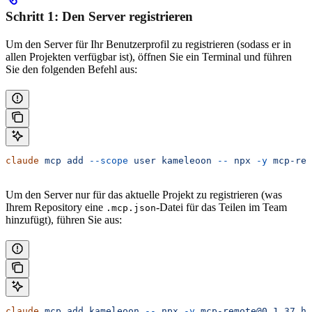
Schritt 1: Den Server registrieren
Um den Server für Ihr Benutzerprofil zu registrieren (sodass er in
allen Projekten verfügbar ist), öffnen Sie ein Terminal und führen
Sie den folgenden Befehl aus:
claude
 mcp
 add
 --scope
 user
 kameleoon
 --
 npx
 -y
 mcp-rem
Um den Server nur für das aktuelle Projekt zu registrieren (was
Ihrem Repository eine
-Datei für das Teilen im Team
.mcp.json
hinzufügt), führen Sie aus:
claude
 mcp
 add
 kameleoon
 --
 npx
 -y
 mcp-remote@0.1.37
 ht